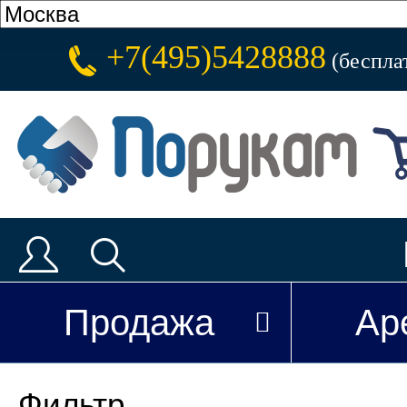
+7(495)5428888
(беспла
Продажа
Ар
Фильтр