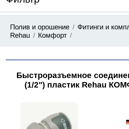
Полив и орошение
Фитинги и ком
Цена
Rehau
Комфорт
от
Быстроразъемное соедине
до
(1/2ʺ) пластик Rehau КО
блистере)
Применить фильтр
Сброси