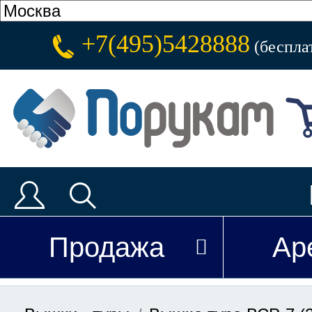
+7(495)5428888
(беспла
Продажа
Ар