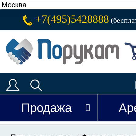
+7(495)5428888
(беспла
Продажа
Ар