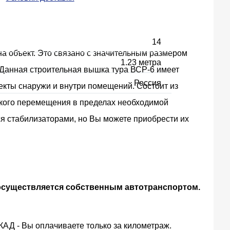
14
а объект. Это связано с значительным размером
1.23 метра
. Данная cтроительная вышка тура ВСР-6 имеет
Россия
екты снаружи и внутри помещений. Состоит из
егкого перемещения в пределах необходимой
я стабилизаторами, но Вы можете приобрести их
 осуществляется собственным автотранспортом.
КАД - Вы оплачиваете только за километраж.