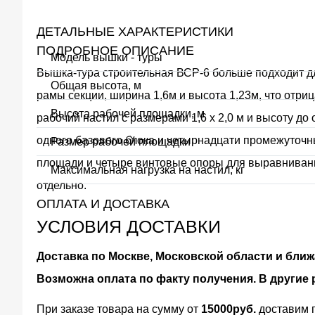
ДЕТАЛЬНЫЕ ХАРАКТЕРИСТИКИ
ПОДРОБНОЕ ОПИСАНИЕ
Модель вышки - туры
Вышка-тура строительная ВСР-6 больше подходит дл
Общая высота, м
рамы секции, ширина 1,6м и высота 1,23м, что отри
Высота рабочей площадки, м
рабочий настил с размерами 1,6 х 2,0 м и высоту 
одного базового блока и четырнадцати промежуточн
Размер рабочей площадки
площади и четыре винтовые опоры для выравнивания
Максимальная нагрузка на настил, кг
отдельно.
ОПЛАТА И ДОСТАВКА
УСЛОВИЯ ДОСТАВКИ
Доставка по Москве, Московской области и бл
Возможна оплата по факту получения. В други
При заказе товара на сумму от
15000руб.
доставим п