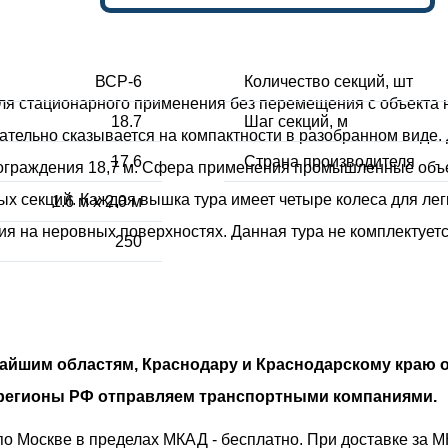
ВСР-6
Количество секций, шт
я стационарного применения без перемещения с объекта н
18.7
Шаг секций, м
цательно сказывается на компактности в разобранном виде
17.6
Страна производителя
до ограждения 18,7 м. Сфера применения промышленные объ
ых секций. Каждая вышка тура имеет четыре колеса для л
1.6 м х 2.0 м
 на неровных поверхностях. Данная тура не комплектуетс
250
ижайшим областям, Краснодару и Краснодарскому краю
е регионы РФ отправляем транспортными компаниями.
о Москве в пределах МКАД - бесплатно. При доставке за М