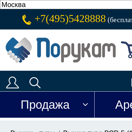
+7(495)5428888
(беспла
Продажа
Ар