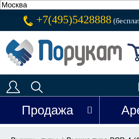
+7(495)5428888
(беспла
Продажа
Ар