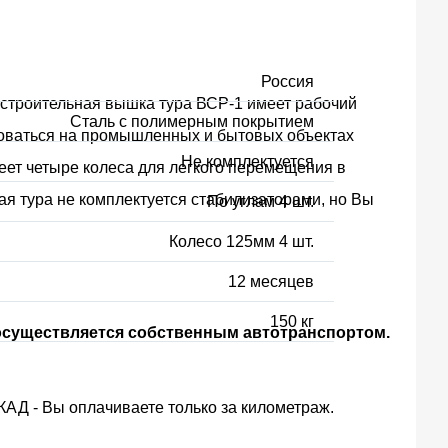
Россия
 строительная вышка тура ВСР-1 имеет рабочий
Сталь с полимерным покрытием
льзоваться на промышленных и бытовых объектах
Не комплектуется
еет четыре колеса для легкого перемещения в
я тура не комплектуется стабилизаторами, но Вы
По углам 4 шт.
Колесо 125мм 4 шт.
12 месяцев
150 кг
 осуществляется собственным автотранспортом.
КАД - Вы оплачиваете только за километраж.