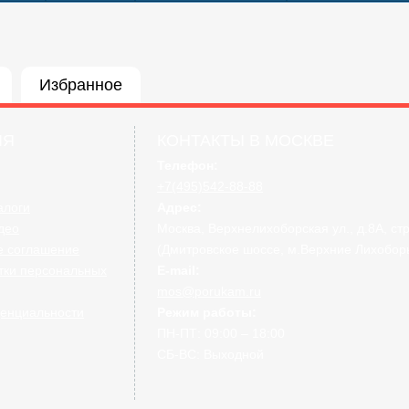
Избранное
ИЯ
КОНТАКТЫ В МОСКВЕ
кция)
Телефон:
+7(495)542-88-88
алоги
Адрес:
део
Москва, Верхнелихоборская ул., д.8А, стр
е соглашение
(Дмитровское шоссе, м.Верхние Лихобор
тки персональных
E-mail:
mos@porukam.ru
енциальности
Режим работы:
Купить сразу
ПН-ПТ: 09:00 – 18:00
СБ-ВС: Выходной