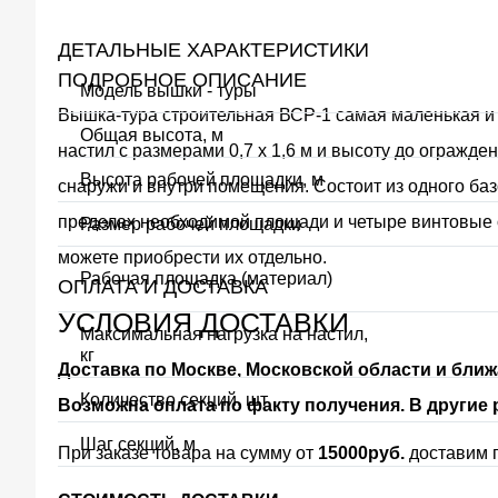
ДЕТАЛЬНЫЕ ХАРАКТЕРИСТИКИ
ПОДРОБНОЕ ОПИСАНИЕ
Модель вышки - туры
Вышка-тура строительная ВСР-1 самая маленькая и
Общая высота, м
настил с размерами 0,7 х 1,6 м и высоту до огражд
Высота рабочей площадки, м
снаружи и внутри помещения. Состоит из одного ба
пределах необходимой площади и четыре винтовые 
Размер рабочей площадки
можете приобрести их отдельно.
Рабочая площадка (материал)
ОПЛАТА И ДОСТАВКА
УСЛОВИЯ ДОСТАВКИ
Максимальная нагрузка на настил,
кг
Доставка по Москве, Московской области и бл
Количество секций, шт
Возможна оплата по факту получения. В други
Шаг секций, м
При заказе товара на сумму от
15000руб.
доставим п