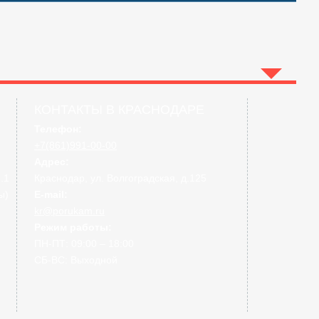
КОНТАКТЫ В КРАСНОДАРЕ
Телефон:
+7(861)991-00-00
Адрес:
14 800 ₽
.1
Краснодар, ул. Волгоградская, д.125
15 580 ₽
ы)
E-mail:
kr@porukam.ru
Режим работы:
ПН-ПТ: 09:00 – 18:00
СБ-ВС: Выходной