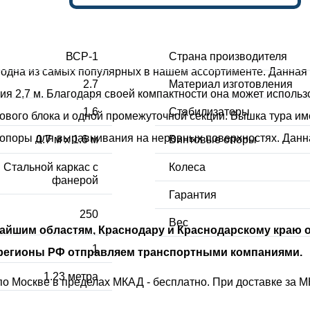
ВСР-1
Страна производителя
 одна из самых популярных в нашем ассортименте. Данная
2.7
Материал изготовления
ения 2,7 м. Благодаря своей компактности она может испо
1.6
Стабилизаторы
зового блока и одной промежуточной секции. Вышка тура им
опоры для выравнивания на неровных поверхностях. Данна
0.7 м х 1.6 м
Винтовые опоры
Стальной каркас с
Колеса
фанерой
Гарантия
250
Вес
ижайшим областям, Краснодару и Краснодарскому краю
1
е регионы РФ отправляем транспортными компаниями.
1.23 метра
о Москве в пределах МКАД - бесплатно. При доставке за М