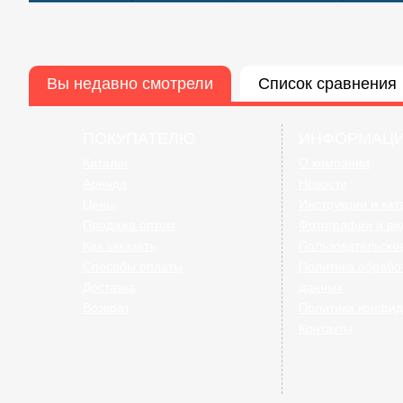
Вы недавно смотрели
Список сравнения
ПОКУПАТЕЛЮ
ИНФОРМАЦ
Вышка - Тура ВСР-1 (0.7 м х 1.6 м). Высота 2.7 м (1 се
ВСР
Каталог
О компании
Аренда
Новости
Цены
Инструкции и кат
Продажа оптом
Фотографии и ви
Как заказать
Пользовательско
Способы оплаты
Политика обрабо
Доставка
данных
Возврат
Политика конфид
Контакты