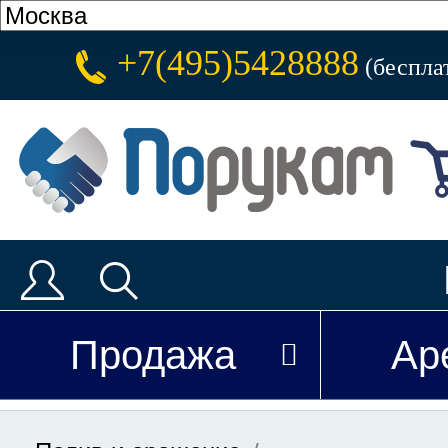
+7(495)5428888
(беспла
Продажа
Ар