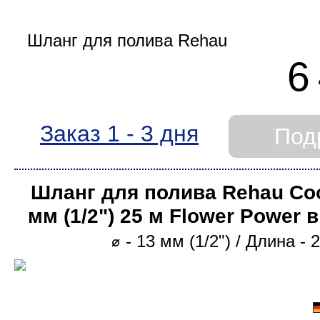
Модель шланга
Cool Touch
6
Design Line
Re Cycle Line
Заказ 1 - 3 дня
Под
Шланг для полива Rehau Coo
мм (1/2ʺ) 25 м Flower Power 
⌀ - 13 мм (1/2ʺ) / Длина - 
Длина бухты
20 м