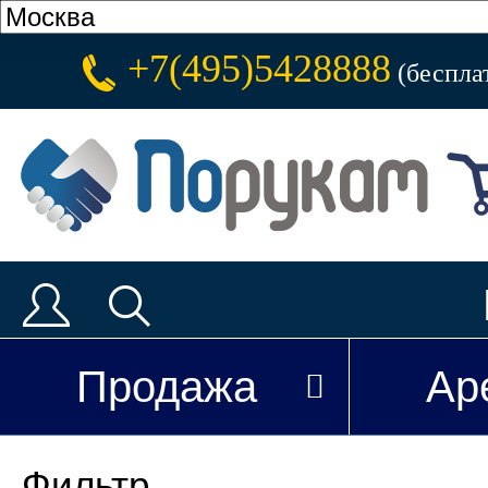
+7(495)5428888
(беспла
Продажа
Ар
Фильтр