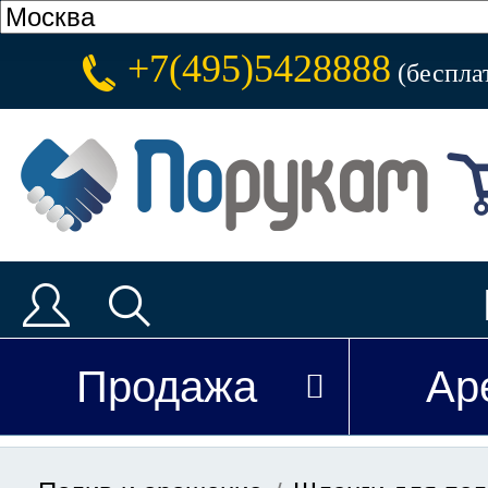
+7(495)5428888
(беспла
Продажа
Ар