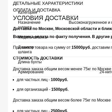
ДЕТАЛЬНЫЕ ХАРАКТЕРИСТИКИ
ОПЛАТА И ДОСТАВКА
Категория
УСЛОВИЯ ДОСТАВКИ
Назначение
Высоконагруженное и
шланга
Доставка по Москве, Московской области и бл
Возможна оплата по факту получения. В други
Модель шланга
Диаметр
При заказе товара на сумму от
15000руб.
доставим п
шланга
СТОИМОСТЬ ДОСТАВКИ
Длина бухты
Доставка заказа общим весом менее 75кг по Москве
Армирование
24-ни
для частных лиц -
1000руб.
для организаций -
1500руб.
Доставка заказа общим весом более 75кг по Москве
для частных лиц -
2500руб.