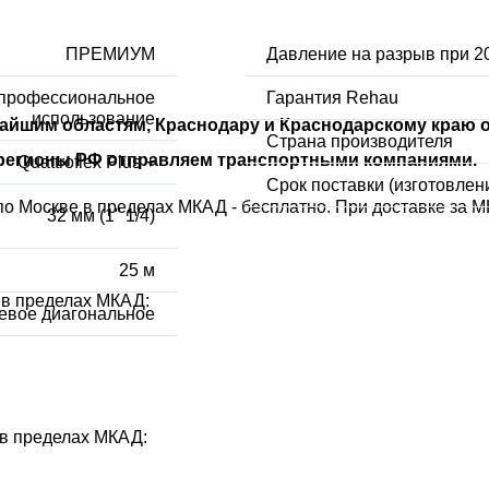
ПРЕМИУМ
Давление на разрыв при 2
 профессиональное
Гарантия Rehau
использование
ижайшим областям, Краснодару и Краснодарскому краю
Страна производителя
е регионы РФ отправляем транспортными компаниями.
Quattroflex Plus +
Срок поставки (изготовлен
о Москве в пределах МКАД - бесплатно. При доставке за М
32 мм (1ʺ 1/4)
25 м
 в пределах МКАД:
тевое диагональное
 в пределах МКАД: