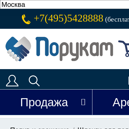
+7(495)5428888
(беспла
Продажа
Ар