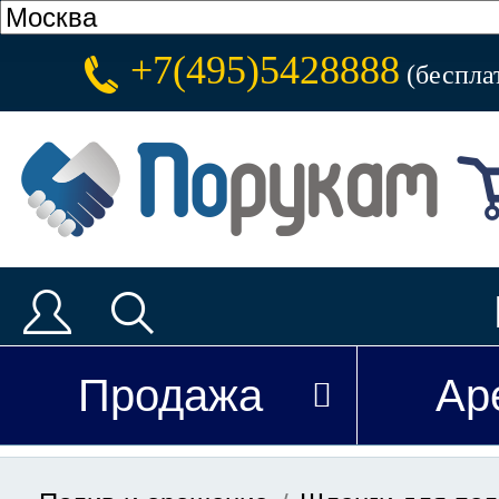
+7(495)5428888
(беспла
Продажа
Ар