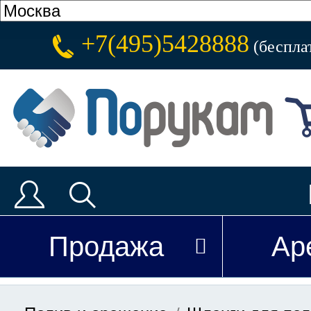
+7(495)5428888
(беспла
Продажа
Ар