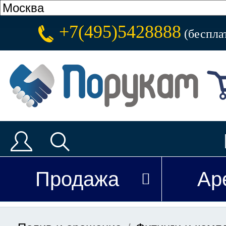
+7(495)5428888
(беспла
Продажа
Ар