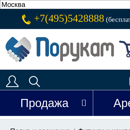
+7(495)5428888
(беспла
Продажа
Ар